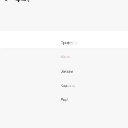
В корзину
Соус «Спайси»
59 ₽
В корзину
Нет, спасибо
Бесплатно
В корзину
Профиль
Меню
Заказы