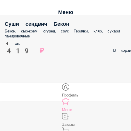
Меню
Суши сендвич Бекон
Бекон, сыр-крем, огурец, соус Терияки, кляр, сухари
панировочные
4 шт.
419 ₽
В корзи
Профиль
Меню
Заказы