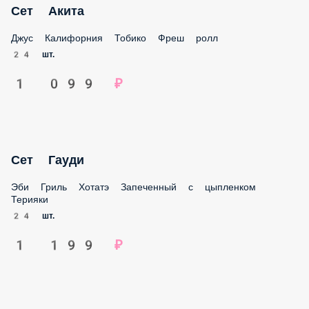
Сет Акита
Джус Калифорния Тобико Фреш ролл
24 шт.
1 099 ₽
Сет Гауди
Эби Гриль Хотатэ Запеченный с цыпленком Терияки
24 шт.
1 199 ₽
Сет Пекин