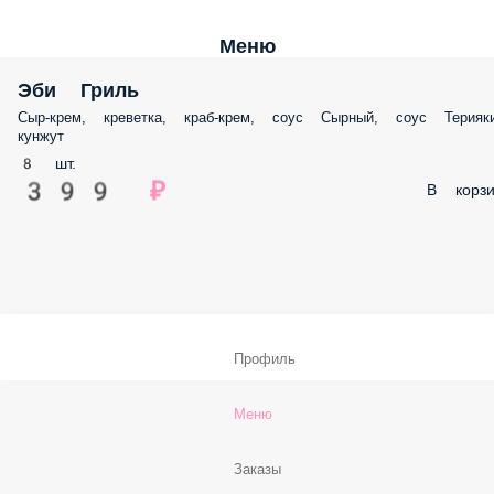
Меню
Эби Гриль
Сыр-крем, креветка, краб-крем, соус Сырный, соус Терияки
кунжут
8 шт.
399 ₽
В корзи
Профиль
Меню
Заказы