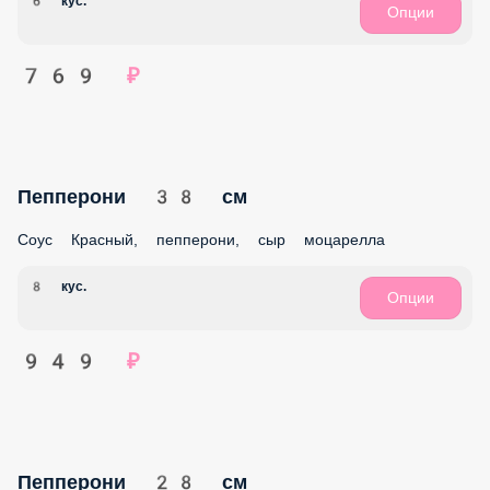
Опции
829 ₽
Спайси 38 см
Соус Спайси, ветчина, бекон, томаты, красный лук, сыр
моцарелла
8 кус.
Опции
949 ₽