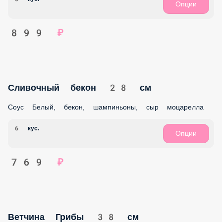
8 кус.
Опции
959 ₽
Чесночный цыпленок 28 см
Соус Чесночный, курица в/к, ветчина, томаты, сыр
моцарелла
6 кус.
Опции
809 ₽