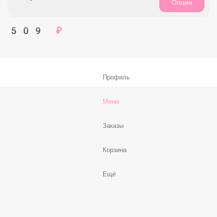
699 ₽
Маргарита 38 см
Соус Красный, томаты, сыр моцарелла
8 кус.
Опции
679 ₽
Маргарита 28 см