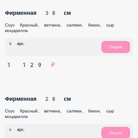
1 019 ₽
Пицца Жульен 28 см
Соус Чесночный, сыр моцарелла, курица в/к, шампиньоны,
сыр пармезан, лук красный
6 кус.
Опции
799 ₽
Домашняя 28 см
Соус Красный, томаты, салями, ветчина, перец