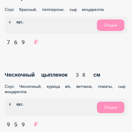
Спайси 28 см
Соус Спайси, ветчина, бекон, томаты, красный лук, сыр
моцарелла
6 кус.
Опции
769 ₽
Пепперони 38 см
Соус Красный, пепперони, сыр моцарелла
8 кус.
Опции
949 ₽