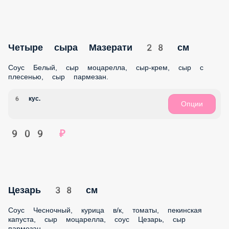
1 299 ₽
Четыре мяса 28 см
Соус Красный, ветчина, курица в/к, пепперони, салями,
сыр моцарелла
6 кус.
Опции
1 019 ₽
Четыре сыра Мазерати 38 см
Соус Белый, сыр моцарелла, сыр-крем, сыр с плесенью,