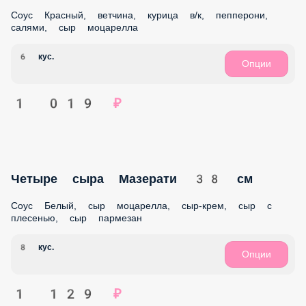
Фирменная 28 см
Соус Красный, ветчина, салями, бекон, сыр моцарелла
6 кус.
Опции
899 ₽
Четыре мяса 38 см
Соус Красный, ветчина, курица в/к, пепперони, салями,
сыр моцарелла
8 кус.
Опции