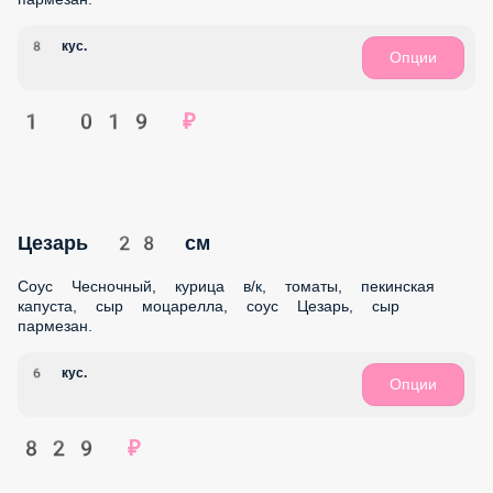
сыр пармезан
8 кус.
Опции
1 129 ₽
Четыре сыра Мазерати 28 см
Соус Белый, сыр моцарелла, сыр-крем, сыр с плесенью,
сыр пармезан.
6 кус.
Опции
909 ₽