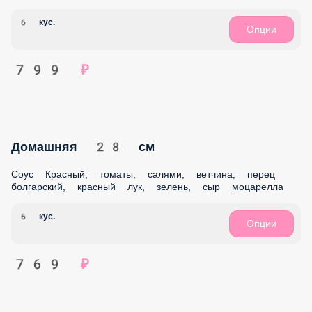
Пицца Жульен 38 см
Соус Чесночный, сыр моцарелла, курица в/к, шампиньоны,
сыр пармезан, лук красный
8 кус.
Опции
929 ₽
Домашняя 38 см
Соус Красный, томаты, салями, ветчина, перец
болгарский, красный лук, зелень, сыр моцарелла
8 кус.
Опции