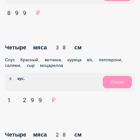
болгарский, красный лук, зелень, сыр моцарелла
6 кус.
Опции
769 ₽
Фирменная 38 см
Соус Красный, ветчина, салями, бекон, сыр моцарелла
8 кус.
Опции
1 129 ₽