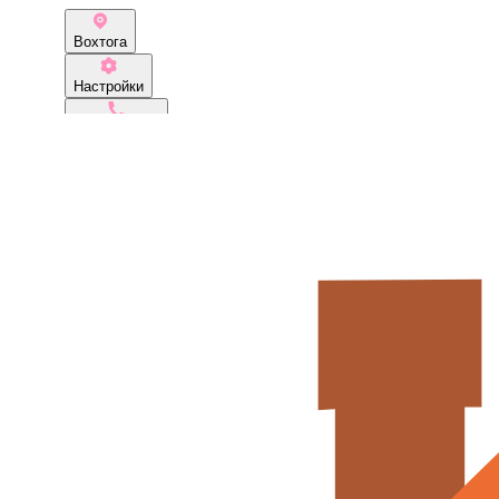
Вохтога
Настройки
79218272555