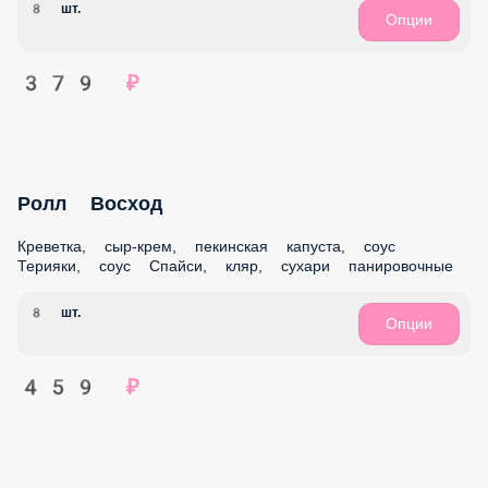
Сет Бали
Ролл Восход Ролл Гурмэ Ролл Криспи Бекон
24 шт.
Опции
1 359 ₽
Сет Лавина
Филадельфия Лайт Ролл Криспи Бекон Фреш ролл
24 шт.
Опции