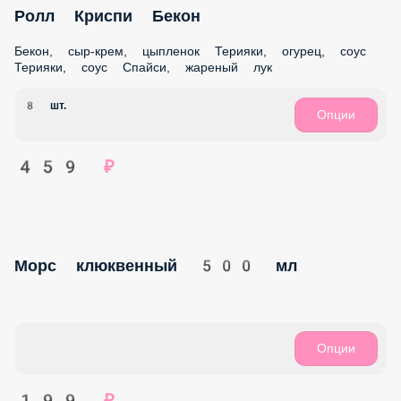
1 359 ₽
Ролл Риф
Креветка, краб-крем, огурец, соус Сырный, рисовые
шарики
8 шт.
Опции
469 ₽
Ролл Гурмэ