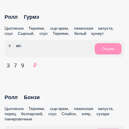
Сет Феникс
Ролл Восход Ролл Риф Ролл Гурмэ Ролл Бонзи
32 шт.
Опции
1 699 ₽
Сет Дубай
Ролл Гурмэ Ролл Риф Фьюжн ролл
24 шт.
Опции
1 359 ₽