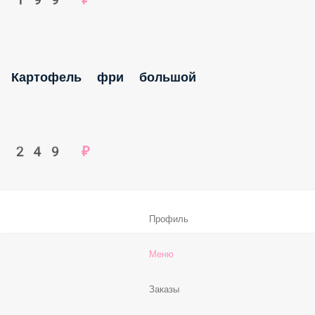
Цыпленок Терияки, сыр-крем, пекинская капуста,
соус Сырный, соус Терияки, белый кунжут
8 шт.
Опции
379 ₽
Ролл Бонзи
Цыпленок Терияки, сыр-крем, пекинская капуста,
перец болгарский, соус Спайси, кляр, сухари
панировочные
8 шт.
Опции