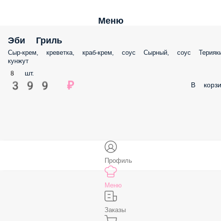
Меню
Эби Гриль
Сыр-крем, креветка, краб-крем, соус Сырный, соус Терияки
кунжут
8 шт.
399 ₽
В корзи
Профиль
Меню
Заказы