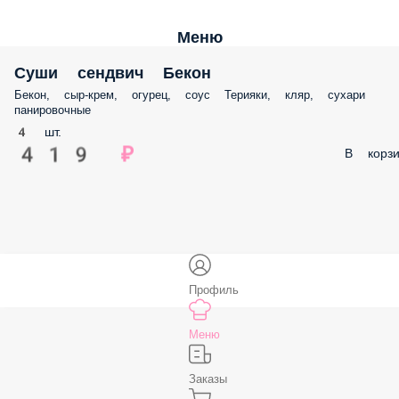
Меню
Суши сендвич Бекон
Бекон, сыр-крем, огурец, соус Терияки, кляр, сухари
панировочные
4 шт.
419 ₽
В корзи
Профиль
Меню
Заказы