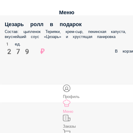
Меню
Цезарь ролл в подарок
Состав: цыпленок Терияки, крем-сыр, пекинская капуста, вкуснейши
соус «Цезарь» и хрустящая панировка
1 ед.
279 ₽
В корз
Профиль
Меню
Заказы