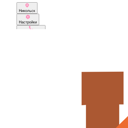
Никольск
Настройки
+79215360777