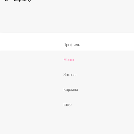
Соус «Спайси»
59 ₽
В корзину
Нет, спасибо
Бесплатно
В корзину
Профиль
Меню
Заказы