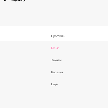
Соус «Спайси»
59 ₽
В корзину
Нет, спасибо
Бесплатно
В корзину
Профиль
Меню
Заказы