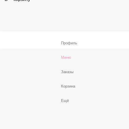
Соус «Спайси»
59 ₽
В корзину
Нет, спасибо
Бесплатно
В корзину
Профиль
Меню
Заказы