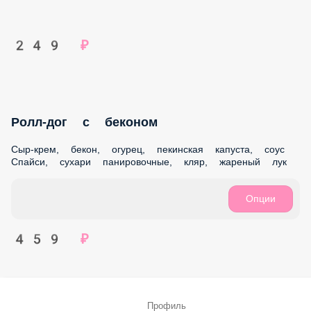
Кани Темпура
Краб-крем, пекинская капуста, соус Шрирача, кляр, соус
Спайси, сухари панировочные
8 шт.
Опции
349 ₽
Ролл-дог с курицей
Сыр-крем, цыпленок Терияки, огурец, пекинская капуста,
соус Цезарь, кляр, сухари панировочные, жареный лук
Опции