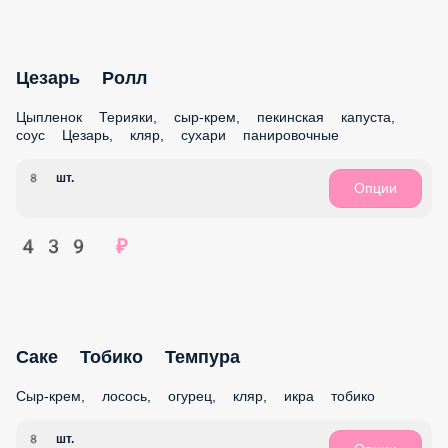
8 шт.
Опции
509 ₽
Чили Темпура
Сыр-крем, пекинская капуста, соус Краб-Чили, кляр, сухари
панировочные
8 шт.
Опции
389 ₽