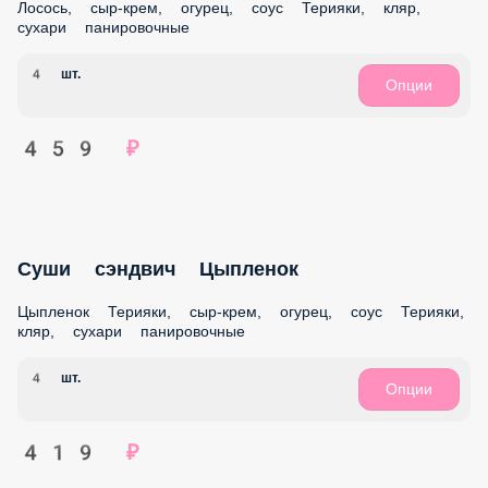
Чикен Темпура
Цыпленок Терияки, сыр-крем, огурец, соус Терияки, кляр,
сухари панировочные
8 шт.
Опции
389 ₽
Темпура Лосось
Лосось, соус Сырный, огурец, перец болгарский, кляр,
сухари панировочные