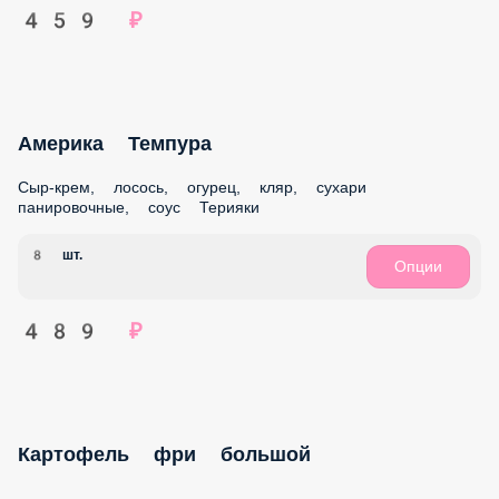
8 шт.
Опции
509 ₽
Париж
Сыр-крем, лосось, креветка, огурец, кляр, сухари
панировочные, черный кунжут
8 шт.
Опции
469 ₽