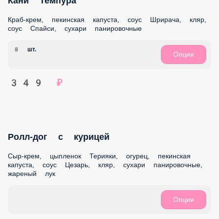
419 ₽
Цезарь Ролл
Цыпленок Терияки, сыр-крем, пекинская капуста, соус
Цезарь, кляр, сухари панировочные
8 шт.
Опции
439 ₽
Саке Тобико Темпура
Сыр-крем, лосось, огурец, кляр, икра тобико