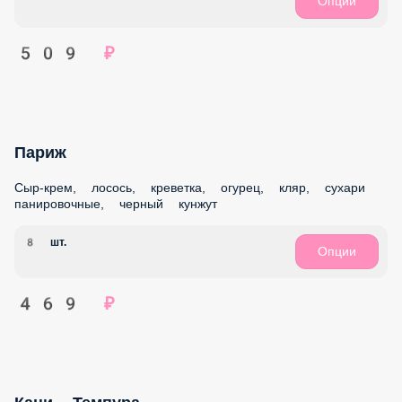
Суши сэндвич Лосось
Лосось, сыр-крем, огурец, соус Терияки, кляр, сухари
панировочные
4 шт.
Опции
459 ₽
Суши сэндвич Цыпленок
Цыпленок Терияки, сыр-крем, огурец, соус Терияки, кляр,
сухари панировочные
4 шт.
Опции